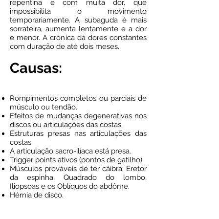
repentina e com muita dor, que
impossibilita o movimento
temporariamente. A subaguda é mais
sorrateira, aumenta lentamente e a dor
e menor. A crônica dá dores constantes
com duração de até dois meses.
Causas:
Rompimentos completos ou parciais de
músculo ou tendão.
Efeitos de mudanças degenerativas nos
discos ou articulações das costas.
Estruturas presas nas articulações das
costas.
A articulação sacro-ilíaca está presa.
Trigger points ativos (pontos de gatilho).
Músculos prováveis de ter cãibra: Eretor
da espinha, Quadrado do lombo,
Iliopsoas e os Oblíquos do abdôme.
Hérnia de disco.