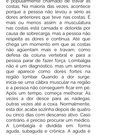
é popularmente chamado de travar as
costas. Na maioria das vezes, acontece
porque a pessoa não levou a sério as
dores anteriores que teve nas costas. É
mais ou menos assim: a musculatura
nas costas está cansada e dolorida por
causa de sobrecarga, mas a pessoa não
respeita as dores e continua. Até que
chega um momento em que as costas
não agüentam mais e travam, como
defesa da coluna vertebral e para a
pessoa parar de fazer força. Lombalgia
não é um diagnóstico, mas um sintoma
que aparece como dores fortes na
região lombar. Quando a dor surge,
inicia-se uma cãibra muscular na região
e a pessoa não conseguem ficar em pé.
Após um tempo, começa melhorar. Às
vezes a dor desce para as nádegas,
outras vezes até a coxa. Normalmente,
esta dor, acaba sozinha depois de quatro
ou cinco dias com descanso ativo. Caso
contrário, é preciso procurar um médico.
A Lombalgia é dividida em: forma
aguda, subaguda e crônica. A aguda é