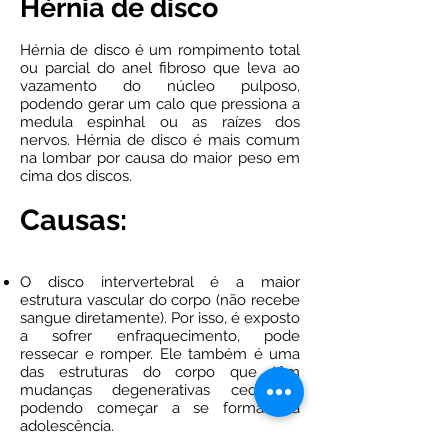
Hérnia de disco
Hérnia de disco é um rompimento total
ou parcial do anel fibroso que leva ao
vazamento do núcleo pulposo,
podendo gerar um calo que pressiona a
medula espinhal ou as raízes dos
nervos. Hérnia de disco é mais comum
na lombar por causa do maior peso em
cima dos discos.
Causas:
O disco intervertebral é a maior
estrutura vascular do corpo (não recebe
sangue diretamente). Por isso, é exposto
a sofrer enfraquecimento, pode
ressecar e romper. Ele também é uma
das estruturas do corpo que têm
mudanças degenerativas cedo, já
podendo começar a se formar na
adolescência.
Posturas forçadas, trabalhos monótonos